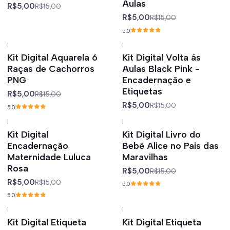
Aulas
R$5,00
R$15,00
R$5,00
R$15,00
5.0
|
|
-67%
off
-67%
off
Kit Digital Aquarela 6
Kit Digital Volta ás
Raças de Cachorros
Aulas Black Pink -
PNG
Encadernação e
Etiquetas
R$5,00
R$15,00
R$5,00
R$15,00
5.0
|
|
-67%
off
-67%
off
Kit Digital
Kit Digital Livro do
Encadernação
Bebê Alice no Pais das
Maternidade Luluca
Maravilhas
Rosa
R$5,00
R$15,00
R$5,00
R$15,00
5.0
5.0
|
|
-67%
off
-67%
off
Kit Digital Etiqueta
Kit Digital Etiqueta