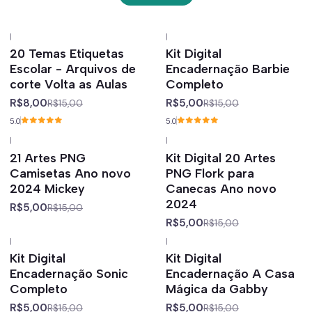
|
|
-47%
off
-67%
off
20 Temas Etiquetas
Kit Digital
Escolar - Arquivos de
Encadernação Barbie
corte Volta as Aulas
Completo
R$8,00
R$5,00
R$15,00
R$15,00
5.0
5.0
|
|
-67%
off
-67%
off
21 Artes PNG
Kit Digital 20 Artes
Camisetas Ano novo
PNG Flork para
2024 Mickey
Canecas Ano novo
2024
R$5,00
R$15,00
R$5,00
R$15,00
|
|
-67%
off
-67%
off
Kit Digital
Kit Digital
Encadernação Sonic
Encadernação A Casa
Completo
Mágica da Gabby
R$5,00
R$5,00
R$15,00
R$15,00