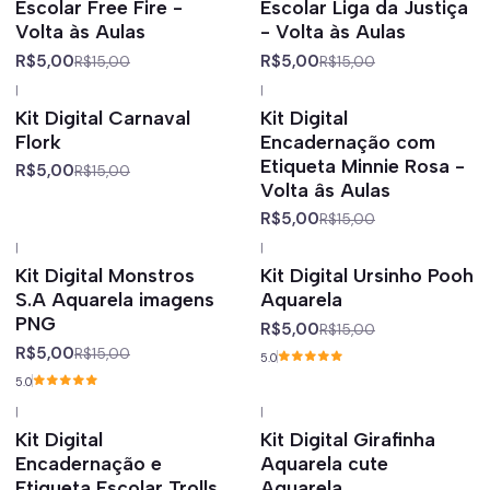
Escolar Free Fire -
Escolar Liga da Justiça
Volta às Aulas
- Volta às Aulas
R$5,00
R$5,00
R$15,00
R$15,00
|
|
-67%
off
-67%
off
Kit Digital Carnaval
Kit Digital
Flork
Encadernação com
Etiqueta Minnie Rosa -
R$5,00
R$15,00
Volta âs Aulas
R$5,00
R$15,00
|
|
-67%
off
-67%
off
Kit Digital Monstros
Kit Digital Ursinho Pooh
S.A Aquarela imagens
Aquarela
PNG
R$5,00
R$15,00
R$5,00
R$15,00
5.0
5.0
|
|
-67%
off
-67%
off
Kit Digital
Kit Digital Girafinha
Encadernação e
Aquarela cute
Etiqueta Escolar Trolls
Aquarela