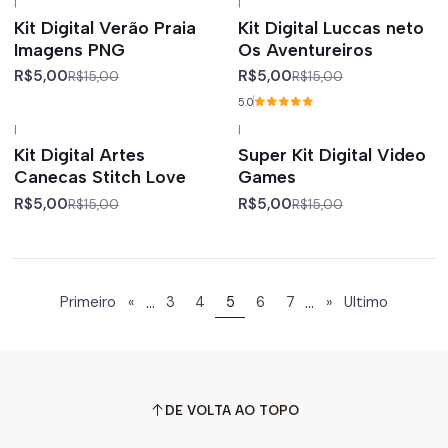
|
|
-67%
off
-67%
off
Kit Digital Verão Praia
Kit Digital Luccas neto
Imagens PNG
Os Aventureiros
R$5,00
R$5,00
R$15,00
R$15,00
5.0
|
|
-67%
off
-67%
off
Kit Digital Artes
Super Kit Digital Video
Canecas Stitch Love
Games
R$5,00
R$5,00
R$15,00
R$15,00
...
...
Primeiro
«
3
4
5
6
7
»
Ultimo
DE VOLTA AO TOPO