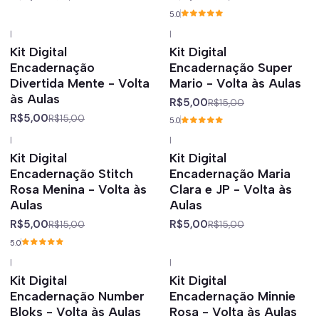
5.0
|
|
-67%
off
-67%
off
Kit Digital
Kit Digital
Encadernação
Encadernação Super
Divertida Mente - Volta
Mario - Volta às Aulas
às Aulas
R$5,00
R$15,00
R$5,00
R$15,00
5.0
|
|
-67%
off
-67%
off
Kit Digital
Kit Digital
Encadernação Stitch
Encadernação Maria
Rosa Menina - Volta às
Clara e JP - Volta às
Aulas
Aulas
R$5,00
R$5,00
R$15,00
R$15,00
5.0
|
|
-67%
off
-67%
off
Kit Digital
Kit Digital
Encadernação Number
Encadernação Minnie
Bloks - Volta às Aulas
Rosa - Volta às Aulas