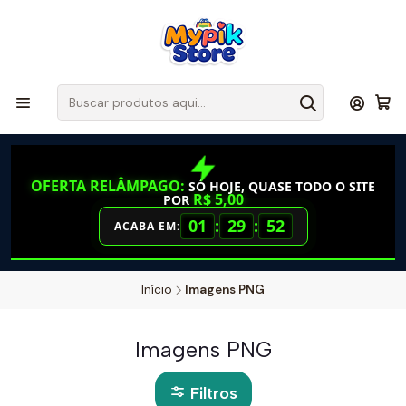
OFERTA RELÂMPAGO:
SÓ HOJE, QUASE TODO O SITE
R$ 5,00
POR
01
:
29
:
51
ACABA EM:
Início
Imagens PNG
Imagens PNG
Filtros