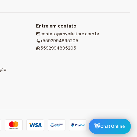
Entre em contato
contato@mypikstore.com.br
+5592994895205
5592994895205
ção
👋
Chat Online