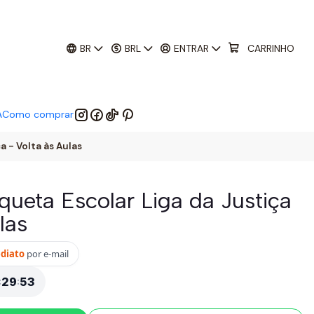
01
:
29
:
52
 EM:
BR
BRL
ENTRAR
CARRINHO
A
Como comprar
a - Volta às Aulas
tiqueta Escolar Liga da Justiça
las
ediato
por e-mail
:
29
:
52