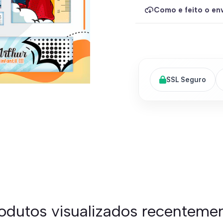
Como e feito o env
SSL Seguro
odutos visualizados recenteme