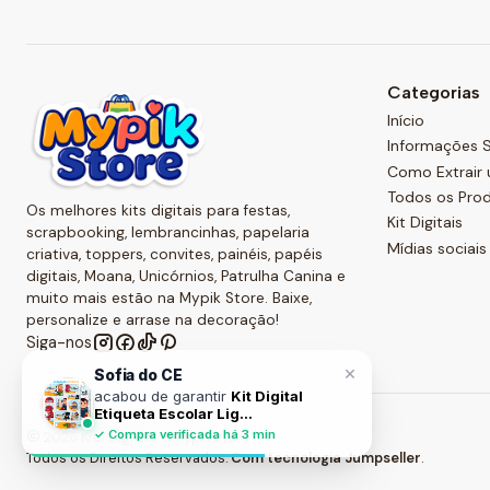
Categorias
Início
Informações S
Como Extrair 
Todos os Pro
Os melhores kits digitais para festas,
Kit Digitais
scrapbooking, lembrancinhas, papelaria
Mídias sociais
criativa, toppers, convites, painéis, papéis
digitais, Moana, Unicórnios, Patrulha Canina e
muito mais estão na Mypik Store. Baixe,
personalize e arrase na decoração!
Siga-nos
×
Sofia do CE
acabou de garantir
Kit Digital
Etiqueta Escolar Lig...
✓ Compra verificada há 3 min
2026 Kits Digitais - Mypik Store .
Todos os Direitos Reservados.
Com tecnologia Jumpseller
.