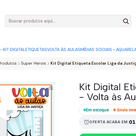
AGO:
R$ 5,00
SÓ HOJE, QUASE TODO O SITE POR
ACABA
KIT DIGITAL
ETIQUETAS
VOLTA ÀS AULAS
MÍDIAS SOCIAIS
AQUAREL
Produtos
Super Herois
Kit Digital Etiqueta Escolar Liga da Justiç
Kit Digital E
- Volta às Au
Em estoque
Envio im
alarm
01
OFERTA ACABA EM: