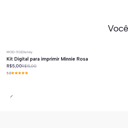
Você
MOD-50
|
Disney
-67%
off
Kit Digital para imprimir Minnie Rosa
R$5,00
R$15,00
5.0