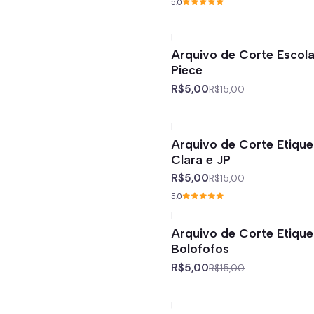
5.0
|
-67%
off
Arquivo de Corte Escol
Piece
R$5,00
R$15,00
|
-67%
off
Arquivo de Corte Etique
Clara e JP
R$5,00
R$15,00
5.0
|
-67%
off
Arquivo de Corte Etique
Bolofofos
R$5,00
R$15,00
|
-67%
off