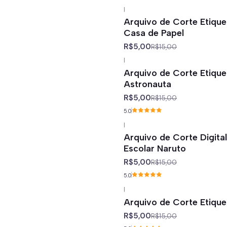
|
-67%
off
Arquivo de Corte Etique
Casa de Papel
R$5,00
R$15,00
|
-67%
off
Arquivo de Corte Etique
Astronauta
R$5,00
R$15,00
5.0
|
-67%
off
Arquivo de Corte Digital
Escolar Naruto
R$5,00
R$15,00
5.0
|
-67%
off
Arquivo de Corte Etique
R$5,00
R$15,00