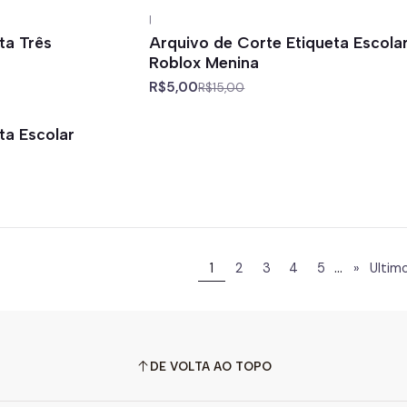
|
-67%
off
ta Três
Arquivo de Corte Etiqueta Escola
Roblox Menina
R$5,00
R$15,00
ta Escolar
...
1
2
3
4
5
»
Ultim
DE VOLTA AO TOPO