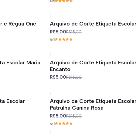
4.5
|
-67%
off
ar e Régua One
Arquivo de Corte Etiqueta Escolar
R$5,00
R$15,00
5.0
|
-67%
off
ta Escolar Maria
Arquivo de Corte Etiqueta Escola
Encanto
R$5,00
R$15,00
|
-67%
off
ta Escolar
Arquivo de Corte Etiqueta Escola
Patrulha Canina Rosa
R$5,00
R$15,00
5.0
|
-67%
off