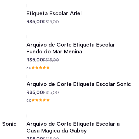
|
-67%
off
r
Etiqueta Escolar Ariel
R$5,00
R$15,00
|
-67%
off
r
Arquivo de Corte Etiqueta Escolar
Fundo do Mar Menina
R$5,00
R$15,00
5.0
|
-67%
off
r
Arquivo de Corte Etiqueta Escolar Sonic
R$5,00
R$15,00
5.0
|
-67%
off
r Sonic
Arquivo de Corte Etiqueta Escolar a
Casa Mágica da Gabby
R$5,00