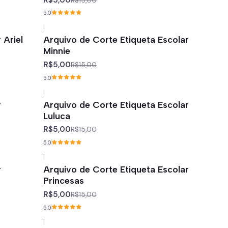
R$15,00
5.0
|
-67%
off
 Ariel
Arquivo de Corte Etiqueta Escolar
Minnie
R$5,00
R$15,00
5.0
|
-67%
off
r
Arquivo de Corte Etiqueta Escolar
Luluca
R$5,00
R$15,00
5.0
|
-67%
off
r
Arquivo de Corte Etiqueta Escolar
Princesas
R$5,00
R$15,00
5.0
|
-67%
off