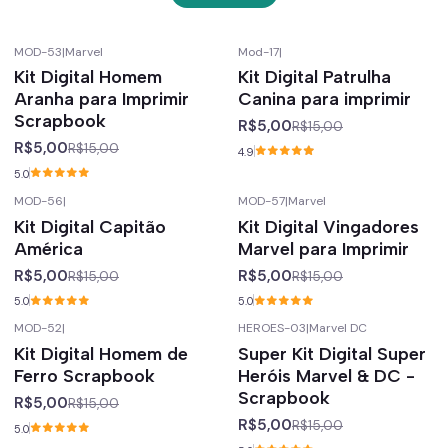
MOD-53
|
Marvel
Mod-17
|
-67%
off
-67%
off
Kit Digital Homem
Kit Digital Patrulha
Aranha para Imprimir
Canina para imprimir
Scrapbook
R$5,00
R$15,00
R$5,00
R$15,00
4.9
5.0
MOD-56
|
MOD-57
|
Marvel
-67%
off
-67%
off
Kit Digital Capitão
Kit Digital Vingadores
América
Marvel para Imprimir
R$5,00
R$5,00
R$15,00
R$15,00
5.0
5.0
MOD-52
|
HEROES-03
|
Marvel DC
-67%
off
-67%
off
Kit Digital Homem de
Super Kit Digital Super
Ferro Scrapbook
Heróis Marvel & DC -
Scrapbook
R$5,00
R$15,00
R$5,00
R$15,00
5.0