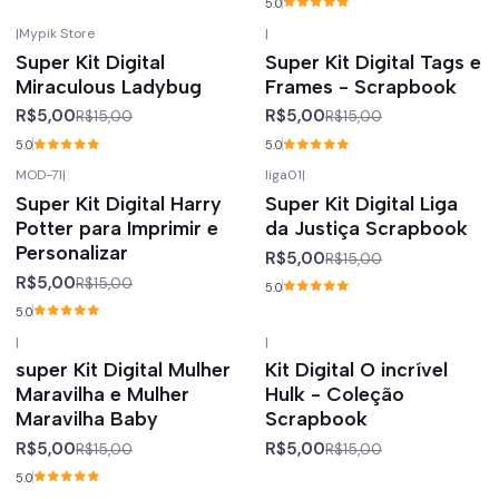
5.0
|
Mypik Store
|
-67%
off
-67%
off
Super Kit Digital
Super Kit Digital Tags e
Miraculous Ladybug
Frames - Scrapbook
R$5,00
R$5,00
R$15,00
R$15,00
5.0
5.0
MOD-71
|
liga01
|
-67%
off
-67%
off
Super Kit Digital Harry
Super Kit Digital Liga
Potter para Imprimir e
da Justiça Scrapbook
Personalizar
R$5,00
R$15,00
R$5,00
R$15,00
5.0
5.0
|
|
-67%
off
-67%
off
super Kit Digital Mulher
Kit Digital O incrível
Maravilha e Mulher
Hulk - Coleção
Maravilha Baby
Scrapbook
R$5,00
R$5,00
R$15,00
R$15,00
5.0