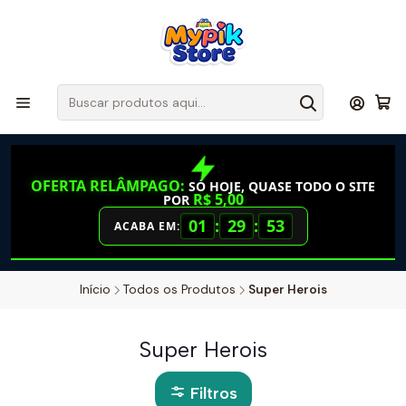
OFERTA RELÂMPAGO:
SÓ HOJE, QUASE TODO O SITE
R$ 5,00
POR
01
:
29
:
53
ACABA EM:
Início
Todos os Produtos
Super Herois
Super Herois
Filtros