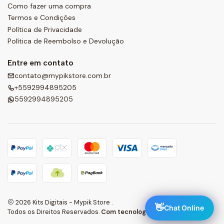
Como fazer uma compra
Termos e Condições
Política de Privacidade
Política de Reembolso e Devolução
Entre em contato
contato@mypikstore.com.br
+5592994895205
5592994895205
2026 Kits Digitais - Mypik Store .
👋
Chat Online
Todos os Direitos Reservados.
Com tecnologia Jumpseller
.