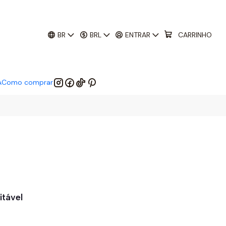
01
:
29
:
53
 EM:
BR
BRL
ENTRAR
CARRINHO
A
Como comprar
itável