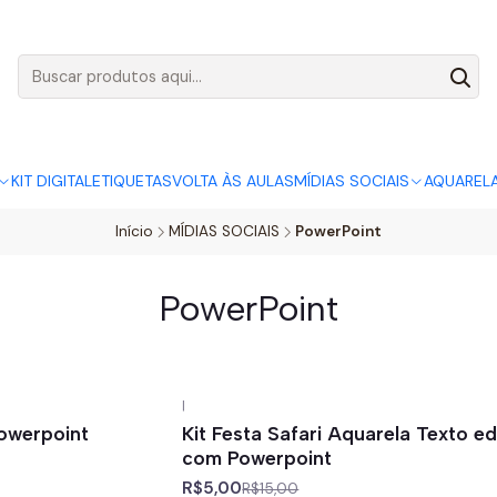
AGO:
R$ 5,00
SÓ HOJE, QUASE TODO O SITE POR
ACABA
KIT DIGITAL
ETIQUETAS
VOLTA ÀS AULAS
MÍDIAS SOCIAIS
AQUAREL
Início
MÍDIAS SOCIAIS
PowerPoint
PowerPoint
|
-67%
off
owerpoint
Kit Festa Safari Aquarela Texto ed
com Powerpoint
R$5,00
R$15,00