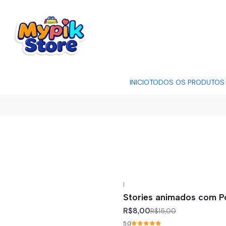
OFERTA RELÂMP
INICIO
TODOS OS PRODUTOS
|
-47%
off
Stories animados com P
R$8,00
R$15,00
5.0