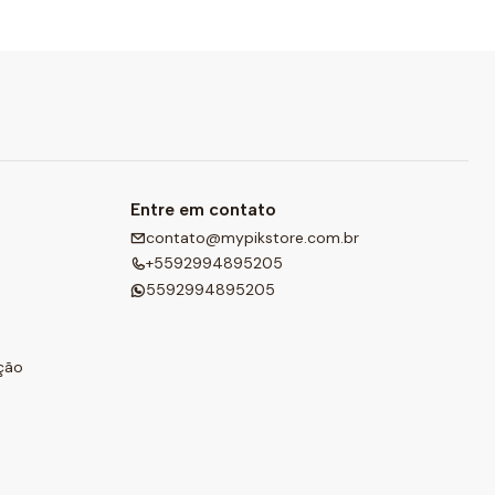
Entre em contato
contato@mypikstore.com.br
+5592994895205
5592994895205
ção