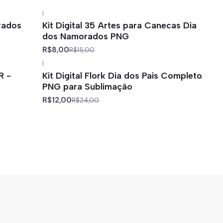
|
-47%
off
rados
Kit Digital 35 Artes para Canecas Dia
dos Namorados PNG
R$8,00
R$15,00
|
-50%
off
R -
Kit Digital Flork Dia dos Pais Completo
PNG para Sublimação
R$12,00
R$24,00