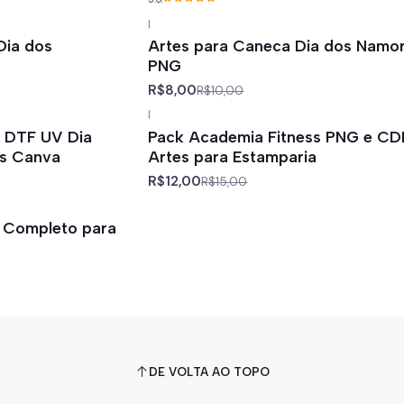
|
-20%
off
Dia dos
Artes para Caneca Dia dos Namo
PNG
R$8,00
R$10,00
|
-20%
off
o DTF UV Dia
Pack Academia Fitness PNG e CD
is Canva
Artes para Estamparia
R$12,00
R$15,00
el Completo para
DE VOLTA AO TOPO