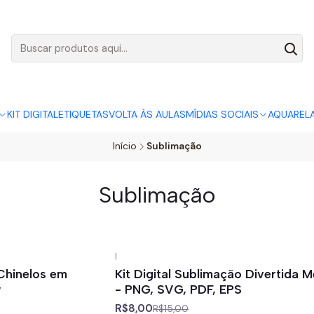
AGO:
R$ 5,00
SÓ HOJE, QUASE TODO O SITE POR
ACABA
KIT DIGITAL
ETIQUETAS
VOLTA ÀS AULAS
MÍDIAS SOCIAIS
AQUAREL
Início
Sublimação
Sublimação
|
-47%
off
Chinelos em
Kit Digital Sublimação Divertida 
w
- PNG, SVG, PDF, EPS
R$8,00
R$15,00