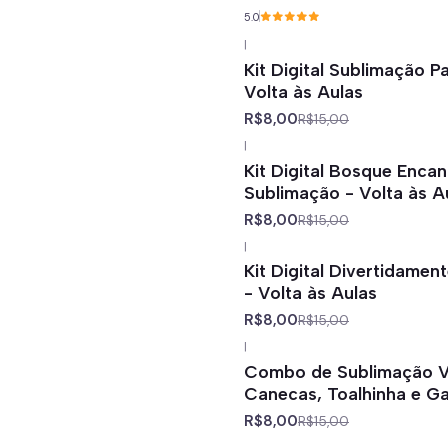
5.0
|
-47%
off
Kit Digital Sublimação P
Volta às Aulas
R$8,00
R$15,00
|
-47%
off
Kit Digital Bosque Enca
Sublimação - Volta às A
R$8,00
R$15,00
|
-47%
off
Kit Digital Divertidamen
- Volta às Aulas
R$8,00
R$15,00
|
-47%
off
Combo de Sublimação Vo
Canecas, Toalhinha e Ga
R$8,00
R$15,00