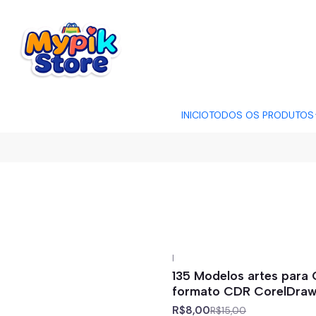
OFERTA RELÂMP
INICIO
TODOS OS PRODUTOS
|
-47%
off
135 Modelos artes para 
formato CDR CorelDra
R$8,00
R$15,00