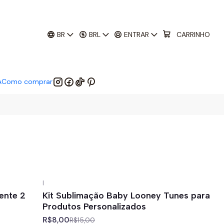
01
:
29
:
53
 EM:
BR
BRL
ENTRAR
CARRINHO
A
Como comprar
|
-47%
off
Mente 2
Kit Sublimação Baby Looney Tunes para
Produtos Personalizados
R$8,00
R$15,00