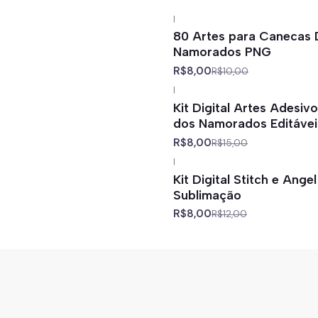
|
-20%
off
80 Artes para Canecas 
Namorados PNG
R$8,00
R$10,00
|
-47%
off
Kit Digital Artes Adesiv
dos Namorados Editáve
R$8,00
R$15,00
|
-33%
off
Kit Digital Stitch e Ang
Sublimação
R$8,00
R$12,00