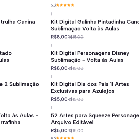
5.0
|
-47%
off
atrulha Canina -
Kit Digital Galinha Pintadinha Can
Sublimação Volta às Aulas
R$8,00
R$15,00
|
-47%
off
ntado
Kit Digital Personagens Disney
ulas
Sublimação - Volta às Aulas
R$8,00
R$15,00
|
-67%
off
te 2 Sublimação
Kit Digital Dia dos Pais 11 Artes
Exclusivas para Azulejos
R$5,00
R$15,00
|
-67%
off
lta às Aulas -
52 Artes para Squeeze Personage
rrafinha
Arquivo Editável
R$5,00
R$15,00
5.0