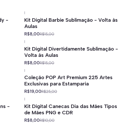
|
-47%
off
dy -
Kit Digital Barbie Sublimação - Volta às
Aulas
R$8,00
R$15,00
|
-47%
off
Kit Digital Divertidamente Sublimação -
Volta às Aulas
R$8,00
R$15,00
|
-24%
off
Coleção POP Art Premium 225 Artes
Exclusivas para Estamparia
R$19,00
R$25,00
|
-20%
off
ns -
Kit Digital Canecas Dia das Mães Tipos
de Mães PNG e CDR
R$8,00
R$10,00