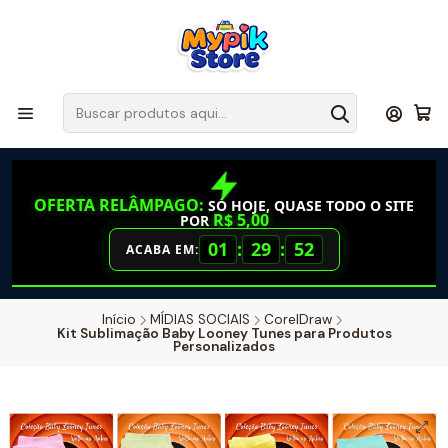
OFERTA RELÂMPAGO:
SÓ HOJE, QUASE TODO O SITE
R$ 5,00
POR
01
:
29
:
51
ACABA EM:
Início
MÍDIAS SOCIAIS
CorelDraw
Kit Sublimação Baby Looney Tunes para Produtos
Personalizados