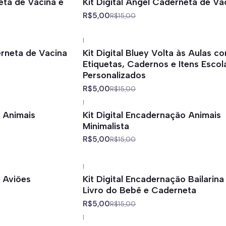
neta de Vacina e
Kit Digital Angel Caderneta de Va
R$5,00
R$15,00
|
-67%
off
rneta de Vacina
Kit Digital Bluey Volta às Aulas c
Etiquetas, Cadernos e Itens Escol
Personalizados
R$5,00
R$15,00
|
-67%
off
o Animais
Kit Digital Encadernação Animais
Minimalista
R$5,00
R$15,00
|
-67%
off
o Aviões
Kit Digital Encadernação Bailarin
Livro do Bebê e Caderneta
R$5,00
R$15,00
|
-67%
off