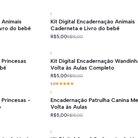
|
-67%
off
o Animais
Kit Digital Encadernação Animais
vro do bebê
Caderneta e Livro do bebê
R$5,00
R$15,00
|
-67%
off
 Princesas
Kit Digital Encadernação Wandinh
ebê
Volta às Aulas Completo
R$5,00
R$15,00
5.0
|
-67%
off
 Princesas -
Encadernação Patrulha Canina Me
o
Volta às Aulas
R$5,00
R$15,00
|
-67%
off