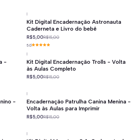
|
-67%
off
Kit Digital Encadernação Astronauta
Caderneta e Livro do bebê
R$5,00
R$15,00
5.0
|
-67%
off
a -
Kit Digital Encadernação Trolls - Volta
às Aulas Completo
R$5,00
R$15,00
|
-67%
off
nino -
Encadernação Patrulha Canina Menina -
Volta às Aulas para Imprimir
R$5,00
R$15,00
|
-67%
off