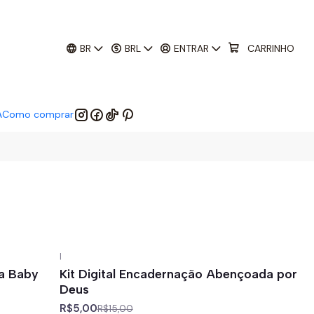
01
:
29
:
51
 EM:
BR
BRL
ENTRAR
CARRINHO
A
Como comprar
|
-67%
off
ha Baby
Kit Digital Encadernação Abençoada por
Deus
R$5,00
R$15,00