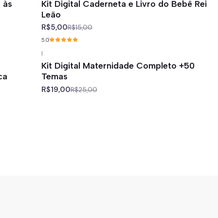
 às
Kit Digital Caderneta e Livro do Bebê Rei
Leão
R$5,00
R$15,00
5.0
|
-24%
off
Kit Digital Maternidade Completo +50
ca
Temas
R$19,00
R$25,00