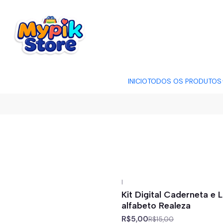
OFERTA RELÂMP
INICIO
TODOS OS PRODUTOS
|
-67%
off
Kit Digital Caderneta e 
alfabeto Realeza
R$5,00
R$15,00