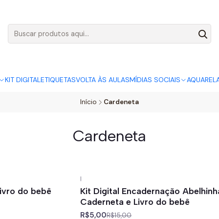
AGO:
R$ 5,00
SÓ HOJE, QUASE TODO O SITE POR
ACABA
KIT DIGITAL
ETIQUETAS
VOLTA ÀS AULAS
MÍDIAS SOCIAIS
AQUAREL
Início
Cardeneta
Cardeneta
|
-67%
off
Livro do bebê
Kit Digital Encadernação Abelhin
Caderneta e Livro do bebê
R$5,00
R$15,00