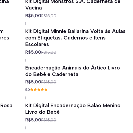
cina
Kit Digital Monstros S.A. Caderneta de
Vacina
R$5,00
R$15,00
|
-67%
off
om
Kit Digital Minnie Bailarina Volta às Aulas
ares
com Etiquetas, Cadernos e Itens
Escolares
R$5,00
R$15,00
|
-67%
off
Encadernação Animais do Ártico Livro
do Bebê e Caderneta
R$5,00
R$15,00
5.0
|
-67%
off
a Rosa
Kit Digital Encadernação Balão Menino
Livro do Bebê
R$5,00
R$15,00
|
-67%
off