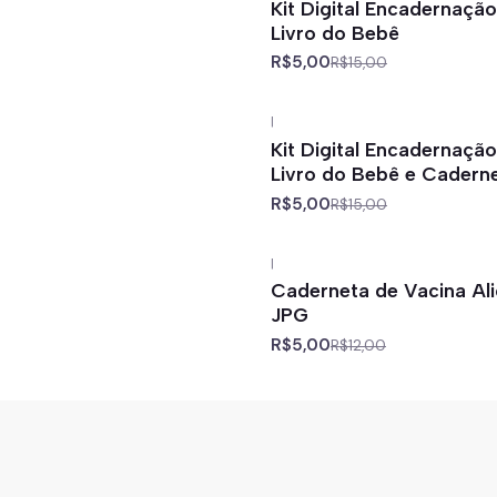
Kit Digital Encadernaçã
Livro do Bebê
R$5,00
R$15,00
|
-67%
off
Kit Digital Encadernaçã
Livro do Bebê e Cadern
R$5,00
R$15,00
|
-58%
off
Caderneta de Vacina Al
JPG
R$5,00
R$12,00