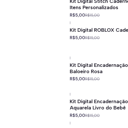
Kit Digital Stitch Cader
Itens Personalizados
R$5,00
R$15,00
|
-67%
off
Kit Digital ROBLOX Cade
R$5,00
R$15,00
|
-67%
off
Kit Digital Encadernaçã
Baloeiro Rosa
R$5,00
R$15,00
|
-67%
off
Kit Digital Encadernaçã
Aquarela Livro do Bebê
R$5,00
R$15,00
|
-67%
off