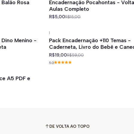
o Balão Rosa
Encadernação Pocahontas - Volta
Aulas Completo
R$5,00
R$15,00
|
-68%
off
o Dino Menino -
Pack Encadernação +110 Temas -
eta
Caderneta, Livro do Bebê e Cane
R$19,00
R$59,00
5.0
ice A5 PDF e
DE VOLTA AO TOPO