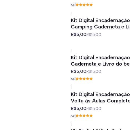
5.0
|
-67%
off
Kit Digital Encadernaçã
Camping Caderneta e Li
R$5,00
R$15,00
|
-67%
off
Kit Digital Encadernação
Caderneta e Livro do b
R$5,00
R$15,00
5.0
|
-67%
off
Kit Digital Encadernação
Volta às Aulas Complet
R$5,00
R$15,00
5.0
|
-67%
off