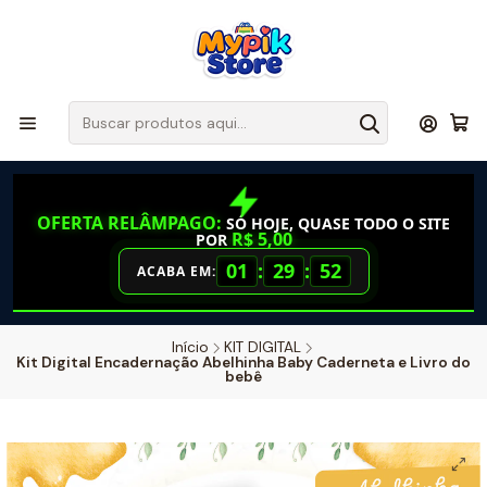
OFERTA RELÂMPAGO:
SÓ HOJE, QUASE TODO O SITE
R$ 5,00
POR
01
:
29
:
51
ACABA EM:
Início
KIT DIGITAL
Kit Digital Encadernação Abelhinha Baby Caderneta e Livro do
bebê