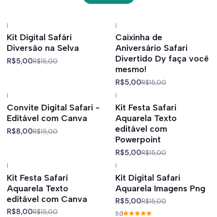
|
|
-67%
off
-67%
off
Kit Digital Safári
Caixinha de
Diversão na Selva
Aniversário Safari
Divertido Dy faça você
R$5,00
R$15,00
mesmo!
R$5,00
R$15,00
|
|
-47%
off
-67%
off
Convite Digital Safari -
Kit Festa Safari
Editável com Canva
Aquarela Texto
editável com
R$8,00
R$15,00
Powerpoint
R$5,00
R$15,00
|
|
-47%
off
-67%
off
Kit Festa Safari
Kit Digital Safari
Aquarela Texto
Aquarela Imagens Png
editável com Canva
R$5,00
R$15,00
R$8,00
R$15,00
5.0