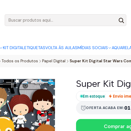
AGO:
R$ 5,00
SÓ HOJE, QUASE TODO O SITE POR
ACABA
KIT DIGITAL
ETIQUETAS
VOLTA ÀS AULAS
MÍDIAS SOCIAIS
AQUAREL
Todos os Produtos
Papel Digital
Super Kit Digital Star Wars Co
Super Kit Di
Em estoque
Envio im
01
alarm
OFERTA ACABA EM:
Comprar a