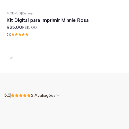
MOD-50
|
Disney
-67%
off
Kit Digital para imprimir Minnie Rosa
R$5,00
R$15,00
5.0
5.0
2 Avaliações