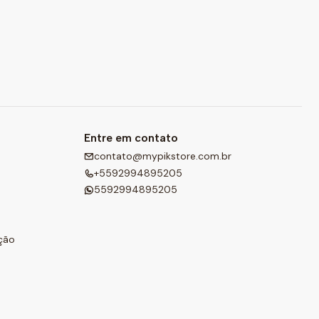
Entre em contato
contato@mypikstore.com.br
+5592994895205
5592994895205
ção