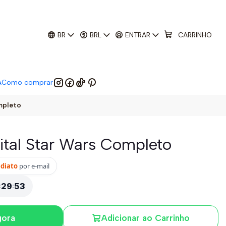
01
:
29
:
52
 EM:
BR
BRL
ENTRAR
CARRINHO
A
Como comprar
mpleto
gital Star Wars Completo
ediato
por e-mail
:
29
:
52
gora
Adicionar ao Carrinho