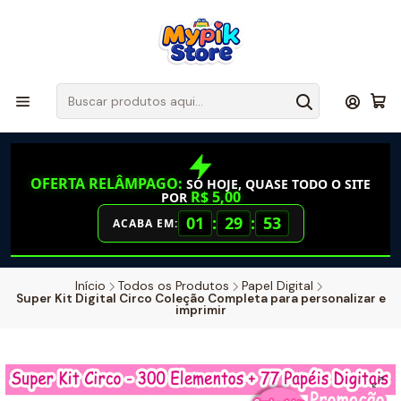
OFERTA RELÂMPAGO:
SÓ HOJE, QUASE TODO O SITE
R$ 5,00
POR
01
:
29
:
52
ACABA EM:
Início
Todos os Produtos
Papel Digital
Super Kit Digital Circo Coleção Completa para personalizar e
imprimir