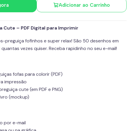
gora
Adicionar ao Carrinho
ça Cute – PDF Digital para Imprimir
os-preguiça fofinhos e super relax! São 50 desenhos em
r quantas vezes quiser. Receba rapidinho no seu e-mail!
iças fofas para colorir (PDF)
ra impressão
preguiça cute (em PDF e PNG)
ivro (mockup)
o por e-mail
casa ou na gráfica