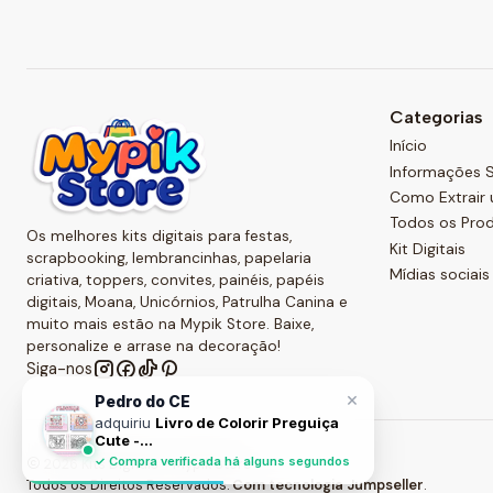
Categorias
Início
Informações S
Como Extrair 
Todos os Pro
Os melhores kits digitais para festas,
Kit Digitais
scrapbooking, lembrancinhas, papelaria
Mídias sociais
criativa, toppers, convites, painéis, papéis
digitais, Moana, Unicórnios, Patrulha Canina e
muito mais estão na Mypik Store. Baixe,
personalize e arrase na decoração!
Siga-nos
×
Pedro do CE
adquiriu
Livro de Colorir Preguiça
Cute -...
✓ Compra verificada há alguns segundos
2026 Kits Digitais - Mypik Store .
Todos os Direitos Reservados.
Com tecnologia Jumpseller
.