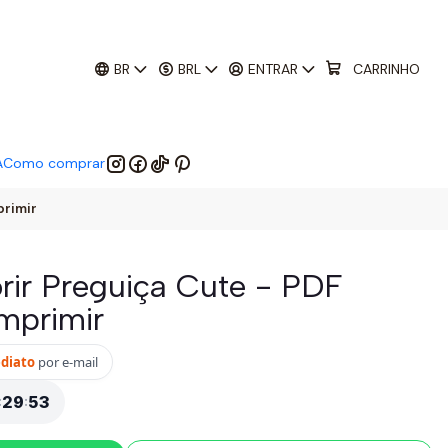
01
:
29
:
51
 EM:
BR
BRL
ENTRAR
CARRINHO
A
Como comprar
primir
orir Preguiça Cute - PDF
Imprimir
ediato
por e-mail
:
29
:
52