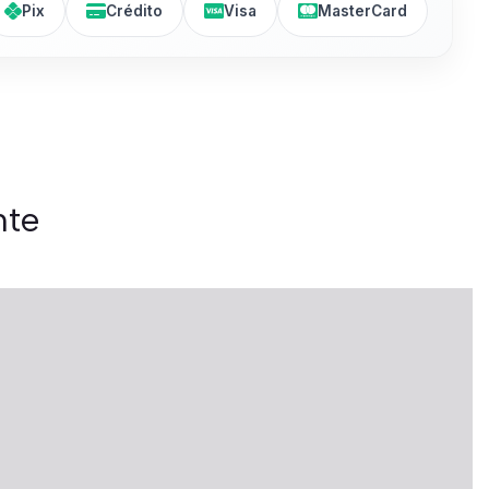
Pix
Crédito
Visa
MasterCard
nte