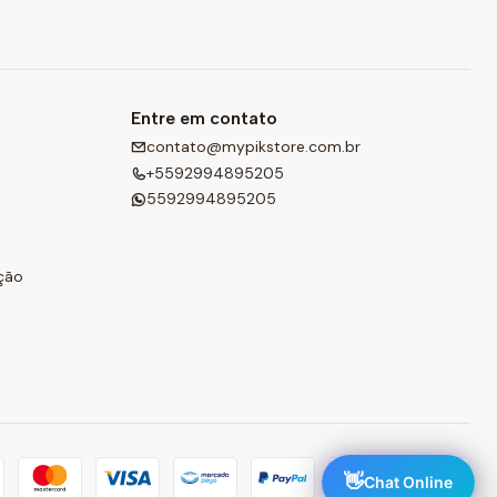
Entre em contato
contato@mypikstore.com.br
+5592994895205
5592994895205
ção
👋
Chat Online