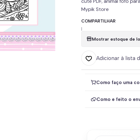
cute PDF, animal fofo para 
Mypik Store
COMPARTILHAR
|
Mostrar estoque de lo
Adicionar à lista 
Como faço uma co
Como e feito o env