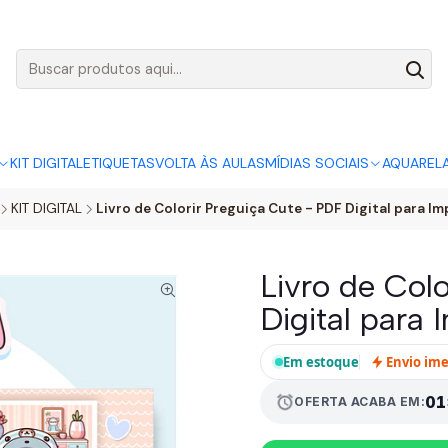
AGO:
R$ 5,00
SÓ HOJE, QUASE TODO O SITE POR
ACABA
KIT DIGITAL
ETIQUETAS
VOLTA ÀS AULAS
MÍDIAS SOCIAIS
AQUAREL
KIT DIGITAL
Livro de Colorir Preguiça Cute - PDF Digital para Im
Livro de Col
Digital para 
Em estoque
Envio im
01
alarm
OFERTA ACABA EM: