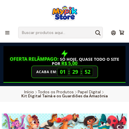
OFERTA RELÂMPAGO:
SÓ HOJE, QUASE TODO O SITE
R$ 5,00
POR
01
:
29
:
52
ACABA EM:
Início
Todos os Produtos
Papel Digital
Kit Digital Tainá e os Guardiões da Amazônia