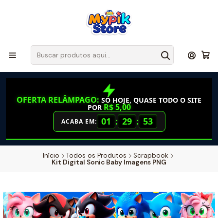
OFERTA RELÂMPAGO:
SÓ HOJE, QUASE TODO O SITE
R$ 5,00
POR
01
:
29
:
52
ACABA EM:
Início
Todos os Produtos
Scrapbook
Kit Digital Sonic Baby Imagens PNG