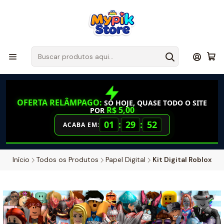
OFERTA RELÂMPAGO:
SÓ HOJE, QUASE TODO O SITE
R$ 5,00
POR
01
:
29
:
51
ACABA EM:
Início
Todos os Produtos
Papel Digital
Kit Digital Roblox