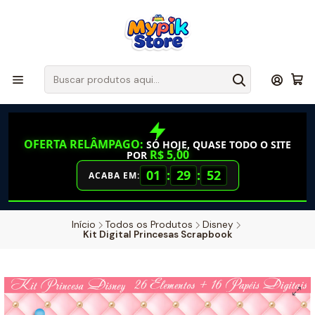
OFERTA RELÂMPAGO:
SÓ HOJE, QUASE TODO O SITE
R$ 5,00
POR
01
:
29
:
52
ACABA EM:
Início
Todos os Produtos
Disney
Kit Digital Princesas Scrapbook