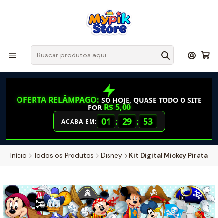
OFERTA RELÂMPAGO:
SÓ HOJE, QUASE TODO O SITE
R$ 5,00
POR
01
:
29
:
52
ACABA EM:
Início
Todos os Produtos
Disney
Kit Digital Mickey Pirata