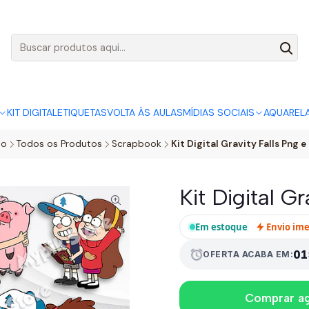
AGO:
R$ 5,00
SÓ HOJE, QUASE TODO O SITE POR
ACABA
KIT DIGITAL
ETIQUETAS
VOLTA ÀS AULAS
MÍDIAS SOCIAIS
AQUAREL
io
Todos os Produtos
Scrapbook
Kit Digital Gravity Falls Png e
Kit Digital G
Em estoque
Envio im
01
alarm
OFERTA ACABA EM:
Comprar a