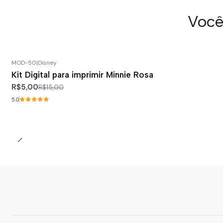
Você
MOD-50
|
Disney
-67%
off
Kit Digital para imprimir Minnie Rosa
R$5,00
R$15,00
5.0