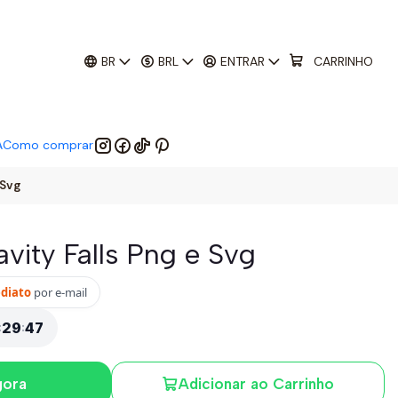
01
:
29
:
44
 EM:
BR
BRL
ENTRAR
CARRINHO
A
Como comprar
 Svg
ravity Falls Png e Svg
ediato
por e-mail
:
29
:
44
gora
Adicionar ao Carrinho