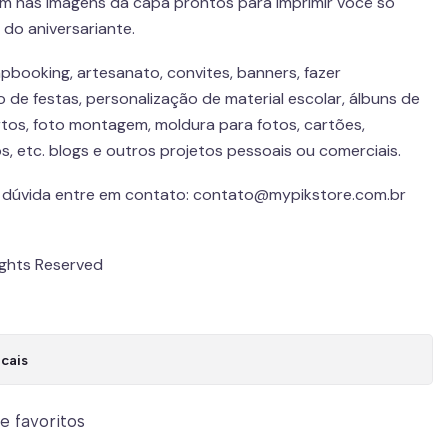
m nas imagens da capa prontos para imprimir você só
 do aniversariante.
pbooking, artesanato, convites, banners, fazer
de festas, personalização de material escolar, álbuns de
tos, foto montagem, moldura para fotos, cartões,
os, etc. blogs e outros projetos pessoais ou comerciais.
er dúvida entre em contato: contato@mypikstore.com.br
Rights Reserved
cais
de favoritos