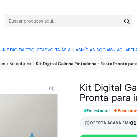
AGO:
R$ 5,00
SÓ HOJE, QUASE TODO O SITE POR
ACABA
KIT DIGITAL
ETIQUETAS
VOLTA ÀS AULAS
MÍDIAS SOCIAIS
AQUAREL
tos
Scrapbook
Kit Digital Galinha Pintadinha - Festa Pronta par
Kit Digital G
Pronta para i
Em estoque
Envio im
alarm
01
OFERTA ACABA EM: