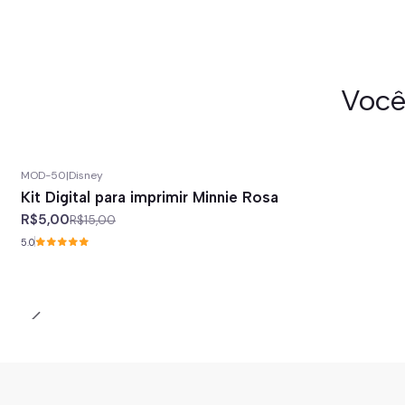
Você
MOD-50
|
Disney
-67%
off
Kit Digital para imprimir Minnie Rosa
R$5,00
R$15,00
5.0