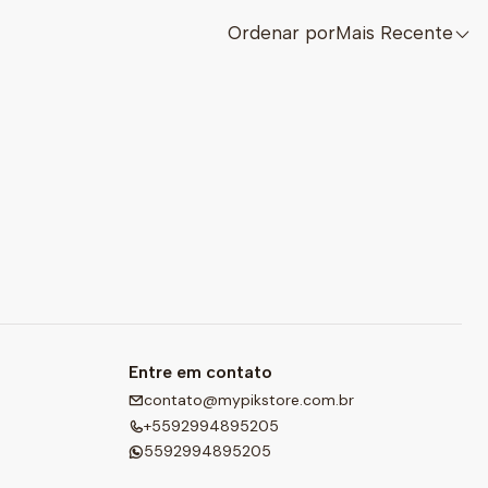
Ordenar por
Mais Recente
Entre em contato
contato@mypikstore.com.br
+5592994895205
5592994895205