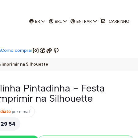
01
:
29
:
52
 EM:
BR
BRL
ENTRAR
CARRINHO
A
Como comprar
a imprimir na Silhouette
alinha Pintadinha - Festa
mprimir na Silhouette
ediato
por e-mail
:
29
:
52