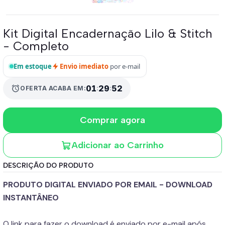
Kit Digital Encadernação Lilo & Stitch
- Completo
Em estoque
Envio imediato
por e-mail
01
:
29
:
52
alarm
OFERTA ACABA EM:
Comprar agora
Adicionar ao Carrinho
DESCRIÇÃO DO PRODUTO
PRODUTO DIGITAL ENVIADO POR EMAIL - DOWNLOAD
INSTANTÂNEO
O link para fazer o download é enviado por e-mail após