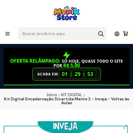
OFERTA RELÂMPAGO:
SÓ HOJE, QUASE TODO O SITE
R$ 5,00
POR
01
:
29
:
52
ACABA EM:
Início
KIT DIGITAL
Kit Digital Encadernação Divertida Mente 2 - Inveja - Voltas ás
Aulas