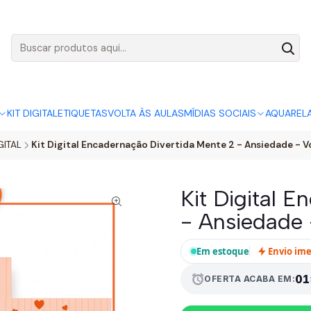
AGO:
R$ 5,00
SÓ HOJE, QUASE TODO O SITE POR
ACABA
KIT DIGITAL
ETIQUETAS
VOLTA ÀS AULAS
MÍDIAS SOCIAIS
AQUAREL
GITAL
Kit Digital Encadernação Divertida Mente 2 - Ansiedade - Vo
Kit Digital 
- Ansiedade 
Em estoque
Envio im
01
alarm
OFERTA ACABA EM: