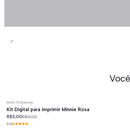
Você
MOD-50
|
Disney
-67%
off
Kit Digital para imprimir Minnie Rosa
R$5,00
R$15,00
5.0