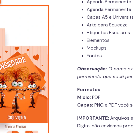
Agenda Permanente A5
Agenda Permanente A
Capas A5 e Universit
Arte para Squeeze
Etiquetas Escolares
Elementos
Mockups
Fontes
Observação:
O nome exib
permitindo que você per
Formatos:
Miolo:
PDF
Capas:
PNG e PDF você só
IMPORTANTE:
Arquivos 
Digital não enviamos prod