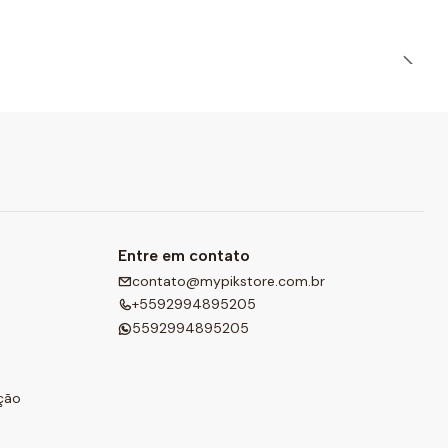
Entre em contato
contato@mypikstore.com.br
+5592994895205
5592994895205
ção