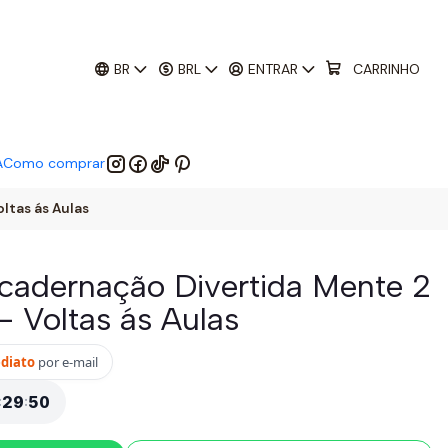
01
:
29
:
48
 EM:
BR
BRL
ENTRAR
CARRINHO
A
Como comprar
ltas ás Aulas
Encadernação Divertida Mente 2
- Voltas ás Aulas
ediato
por e-mail
:
29
:
48