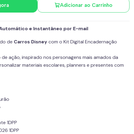
gora
Adicionar ao Carrinho
o Automático e Instantâneo por E-mail
ado de
Carros Disney
com o Kit Digital Encadernação
o de ação, inspirado nos personagens mais amados da
ersonalizar materiais escolares, planners e presentes com
urão
o
te 1DPP
026 1DPP