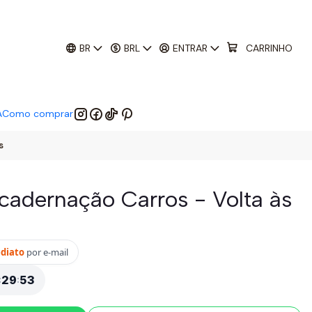
01
:
29
:
52
 EM:
BR
BRL
ENTRAR
CARRINHO
A
Como comprar
s
ncadernação Carros - Volta às
ediato
por e-mail
:
29
:
52