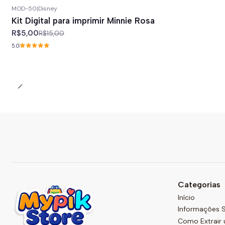
MOD-50
|
Disney
-67%
off
Kit Digital para imprimir Minnie Rosa
R$5,00
R$15,00
5.0
Categorias
Início
Informações S
Como Extrair 