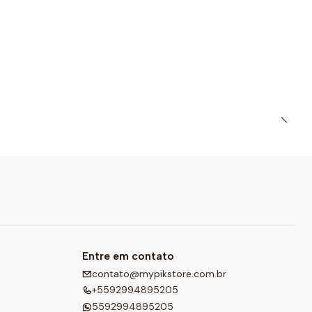
Entre em contato
contato@mypikstore.com.br
+5592994895205
5592994895205