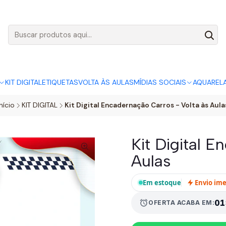
AGO:
R$ 5,00
SÓ HOJE, QUASE TODO O SITE POR
ACABA
KIT DIGITAL
ETIQUETAS
VOLTA ÀS AULAS
MÍDIAS SOCIAIS
AQUAREL
Início
KIT DIGITAL
Kit Digital Encadernação Carros - Volta às Aula
Kit Digital E
Aulas
Em estoque
Envio im
alarm
01
OFERTA ACABA EM: