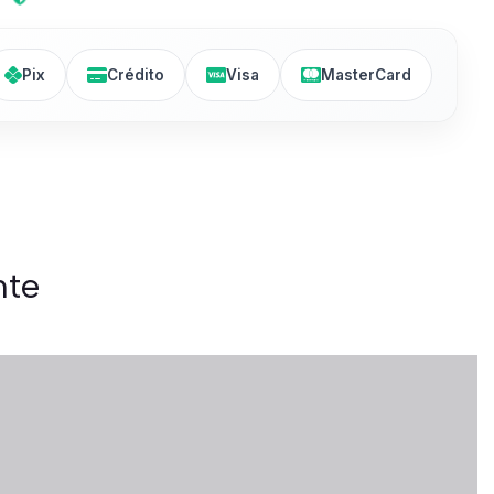
Pix
Crédito
Visa
MasterCard
nte