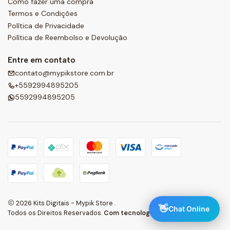
Como fazer uma compra
Termos e Condições
Política de Privacidade
Política de Reembolso e Devolução
Entre em contato
contato@mypikstore.com.br
+5592994895205
5592994895205
2026 Kits Digitais - Mypik Store .
👋
Chat Online
Todos os Direitos Reservados.
Com tecnologia Jumpseller
.