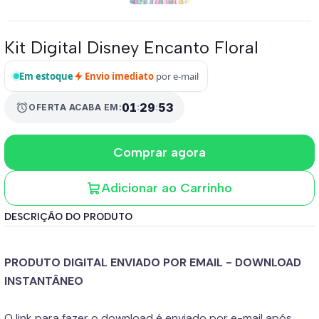
Kit Digital Disney Encanto Floral
Em estoque
Envio imediato
por e-mail
01
:
29
:
52
alarm
OFERTA ACABA EM:
Comprar agora
Adicionar ao Carrinho
DESCRIÇÃO DO PRODUTO
PRODUTO DIGITAL ENVIADO POR EMAIL - DOWNLOAD
INSTANTÂNEO
O link para fazer o download é enviado por e-mail após