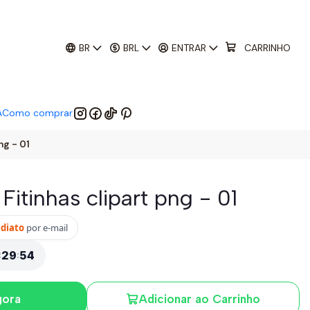
01
:
29
:
52
 EM:
BR
BRL
ENTRAR
CARRINHO
A
Como comprar
ng - 01
 Fitinhas clipart png - 01
ediato
por e-mail
:
29
:
53
gora
Adicionar ao Carrinho