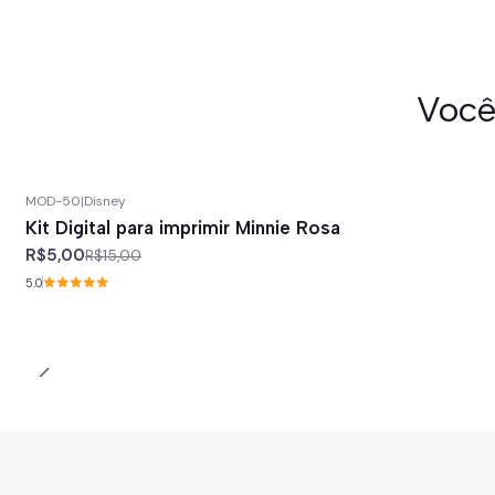
Você
MOD-50
|
Disney
-67%
off
Kit Digital para imprimir Minnie Rosa
R$5,00
R$15,00
5.0