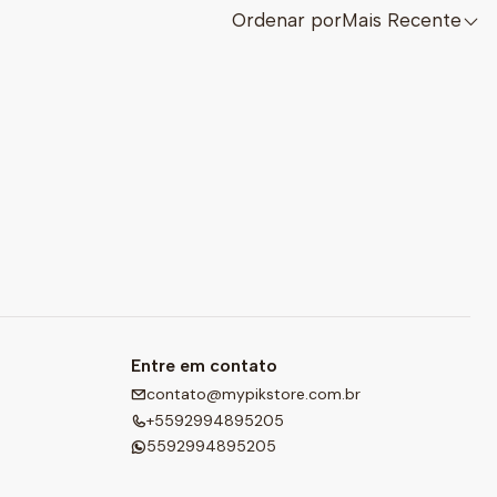
Ordenar por
Mais Recente
Entre em contato
contato@mypikstore.com.br
+5592994895205
5592994895205