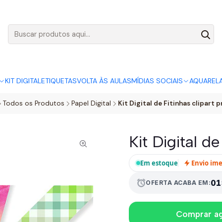
AGO:
R$ 5,00
SÓ HOJE, QUASE TODO O SITE POR
ACABA
KIT DIGITAL
ETIQUETAS
VOLTA ÀS AULAS
MÍDIAS SOCIAIS
AQUAREL
Todos os Produtos
Papel Digital
Kit Digital de Fitinhas clipart p
Kit Digital de
Em estoque
Envio im
01
alarm
OFERTA ACABA EM:
Comprar a