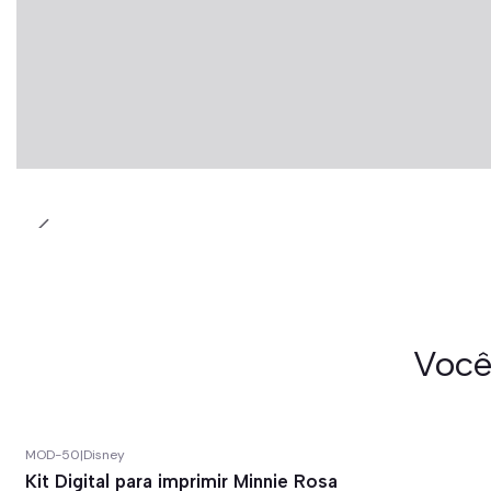
Você
MOD-50
|
Disney
-67%
off
Kit Digital para imprimir Minnie Rosa