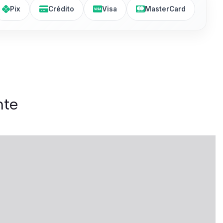
Pix
Crédito
Visa
MasterCard
nte