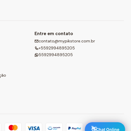
Entre em contato
contato@mypikstore.com.br
+5592994895205
5592994895205
ção
👋
Chat Online