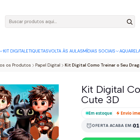
AGO:
R$ 5,00
SÓ HOJE, QUASE TODO O SITE POR
ACABA
KIT DIGITAL
ETIQUETAS
VOLTA ÀS AULAS
MÍDIAS SOCIAIS
AQUAREL
os os Produtos
Papel Digital
Kit Digital Como Treinar o Seu Dra
Kit Digital 
Cute 3D
Em estoque
Envio im
alarm
01
OFERTA ACABA EM: