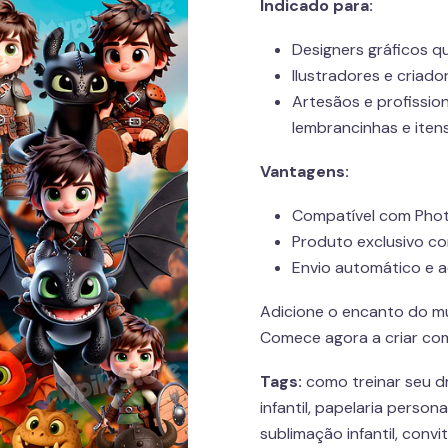
Indicado para:
Designers gráficos qu
Ilustradores e criad
Artesãos e profissio
lembrancinhas e iten
Vantagens:
Compatível com Phot
Produto exclusivo co
Envio automático e 
Adicione o encanto do m
Comece agora a criar com 
Tags:
como treinar seu dr
infantil, papelaria perso
sublimação infantil, convit