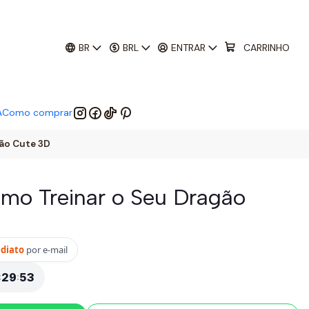
01
:
29
:
52
 EM:
BR
BRL
ENTRAR
CARRINHO
A
Como comprar
gão Cute 3D
Como Treinar o Seu Dragão
ediato
por e-mail
:
29
:
52