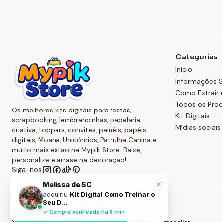
Categorias
Início
Informações S
Como Extrair 
Todos os Pro
Os melhores kits digitais para festas,
Kit Digitais
scrapbooking, lembrancinhas, papelaria
Mídias sociais
criativa, toppers, convites, painéis, papéis
digitais, Moana, Unicórnios, Patrulha Canina e
muito mais estão na Mypik Store. Baixe,
personalize e arrase na decoração!
Siga-nos
×
Melissa de SC
adquiriu
Kit Digital Como Treinar o
Seu D...
✓ Compra verificada há 8 min
2026 Kits Digitais - Mypik Store .