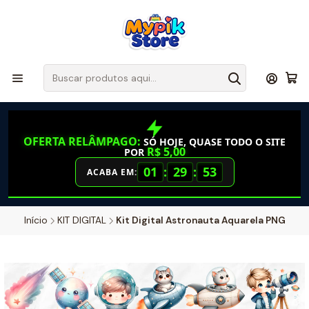
OFERTA RELÂMPAGO:
SÓ HOJE, QUASE TODO O SITE
R$ 5,00
POR
01
:
29
:
52
ACABA EM:
Início
KIT DIGITAL
Kit Digital Astronauta Aquarela PNG