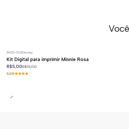
Você
MOD-50
|
Disney
-67%
off
Kit Digital para imprimir Minnie Rosa
R$5,00
R$15,00
5.0