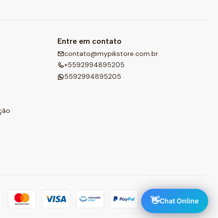
Entre em contato
contato@mypikstore.com.br
+5592994895205
5592994895205
ção
👋
Chat Online