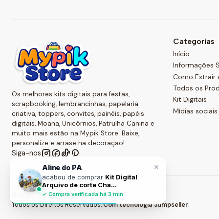
Categorias
Início
Informações S
Como Extrair 
Todos os Pro
Os melhores kits digitais para festas,
Kit Digitais
scrapbooking, lembrancinhas, papelaria
Mídias sociais
criativa, toppers, convites, painéis, papéis
digitais, Moana, Unicórnios, Patrulha Canina e
muito mais estão na Mypik Store. Baixe,
personalize e arrase na decoração!
Siga-nos
×
Aline do PA
acabou de comprar
Kit Digital
Arquivo de corte Cha...
✓ Compra verificada há 3 min
2026 Kits Digitais - Mypik Store .
Todos os Direitos Reservados.
Com tecnologia Jumpseller
.