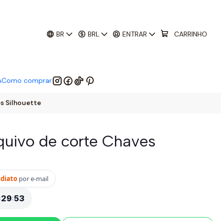
01
:
29
:
52
 EM:
BR
BRL
ENTRAR
CARRINHO
A
Como comprar
es Silhouette
rquivo de corte Chaves
ediato
por e-mail
:
29
:
53