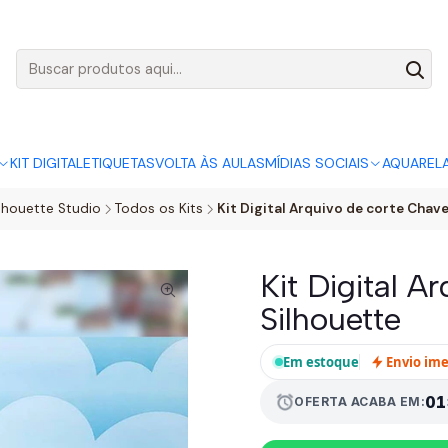
AGO:
R$ 5,00
SÓ HOJE, QUASE TODO O SITE POR
ACABA
KIT DIGITAL
ETIQUETAS
VOLTA ÀS AULAS
MÍDIAS SOCIAIS
AQUAREL
ilhouette Studio
Todos os Kits
Kit Digital Arquivo de corte Chav
Kit Digital A
Silhouette
Em estoque
Envio im
01
alarm
OFERTA ACABA EM: