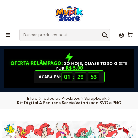
OFERTA RELÂMPAGO:
SÓ HOJE, QUASE TODO O SITE
R$ 5,00
POR
01
:
29
:
52
ACABA EM:
Início
Todos os Produtos
Scrapbook
Kit Digital A Pequena Sereia Vetorizado SVG e PNG