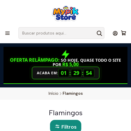
OFERTA RELÂMPAGO:
SÓ HOJE, QUASE TODO O SITE
R$ 5,00
POR
01
:
29
:
54
ACABA EM:
Início
Flamingos
Flamingos
Filtros