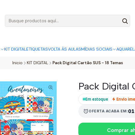
AGO:
R$ 5,00
SÓ HOJE, QUASE TODO O SITE POR
ACABA
S
KIT DIGITAL
ETIQUETAS
VOLTA ÀS AULAS
MÍDIAS SOCIAIS
AQUAREL
Inicio
KIT DIGITAL
Pack Digital Cartão SUS - 18 Temas
Pack Digital
Em estoque
Envio im
alarm
01
OFERTA ACABA EM:
Comprar a