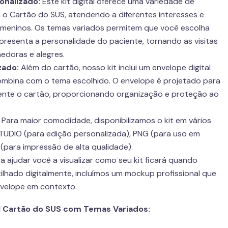
onalizado:
Este kit digital oferece uma variedade de
 o Cartão do SUS, atendendo a diferentes interesses e
 meninos. Os temas variados permitem que você escolha
presenta a personalidade do paciente, tornando as visitas
edoras e alegres.
zado:
Além do cartão, nosso kit inclui um envelope digital
ombina com o tema escolhido. O envelope é projetado para
nte o cartão, proporcionando organização e proteção ao
Para maior comodidade, disponibilizamos o kit em vários
STUDIO (para edição personalizada), PNG (para uso em
F (para impressão de alta qualidade).
a ajudar você a visualizar como seu kit ficará quando
lhado digitalmente, incluímos um mockup profissional que
nvelope em contexto.
tal Cartão do SUS com Temas Variados: