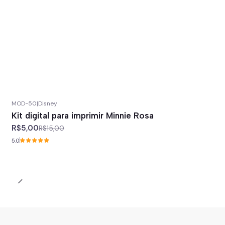
MOD-50
|
Disney
-67%
off
Kit digital para imprimir Minnie Rosa
R$5,00
R$15,00
5.0