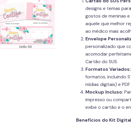
Cartão do SUS Pers
designs e temas para
gostos de meninas e
aquele que melhor re
ao médico mais acolh
Envelope Personali
personalizado que c
acomodar perfeitame
Cartão do SUS.
Formatos Variados:
formatos, incluindo 
mídias digitais) e PD
Mockup Incluso:
Par
impresso ou comparti
exibe o cartão e o e
Benefícios do Kit Digi