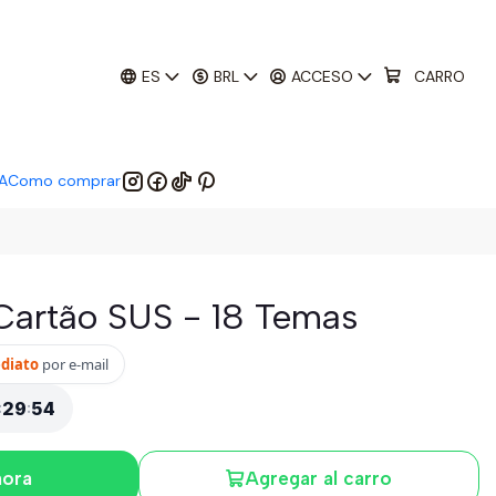
01
:
29
:
51
 EM:
ES
BRL
ACCESO
CARRO
A
Como comprar
 Cartão SUS - 18 Temas
ediato
por e-mail
:
29
:
52
hora
Agregar al carro