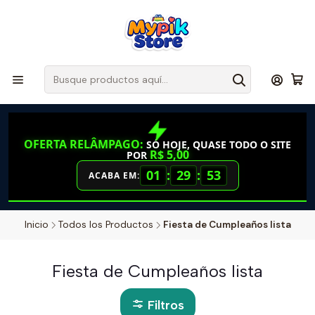
OFERTA RELÂMPAGO:
SÓ HOJE, QUASE TODO O SITE
R$ 5,00
POR
01
:
29
:
53
ACABA EM:
Inicio
Todos los Productos
Fiesta de Cumpleaños lista
Fiesta de Cumpleaños lista
Filtros