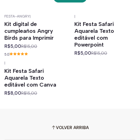
FESTA-ANGRY
|
|
-67%
off
-67%
off
Kit digital de
Kit Festa Safari
cumpleaños Angry
Aquarela Texto
Birds para Imprimir
editável com
Powerpoint
R$5,00
R$15,00
R$5,00
R$15,00
5.0
|
-47%
off
Kit Festa Safari
Aquarela Texto
editável com Canva
R$8,00
R$15,00
VOLVER ARRIBA