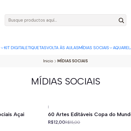
AGO:
R$ 5,00
SÓ HOJE, QUASE TODO O SITE POR
ACABA
S
KIT DIGITAL
ETIQUETAS
VOLTA ÀS AULAS
MÍDIAS SOCIAIS
AQUAREL
Inicio
MÍDIAS SOCIAIS
MÍDIAS SOCIAIS
|
-20%
off
ciais Açai
60 Artes Editáveis Copa do Mun
R$12,00
R$15,00