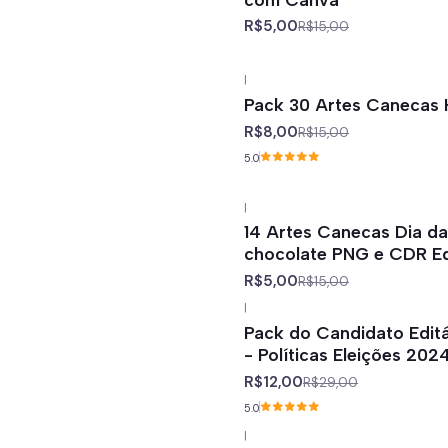
R$5,00
R$15,00
|
-47%
off
Pack 30 Artes Canecas 
R$8,00
R$15,00
5.0
|
-67%
off
14 Artes Canecas Dia da
chocolate PNG e CDR Ed
R$5,00
R$15,00
|
-59%
off
Pack do Candidato Edit
- Políticas Eleições 202
R$12,00
R$29,00
5.0
|
-67%
off