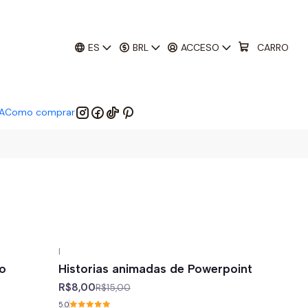
01
:
29
:
52
 EM:
ES
BRL
ACCESO
CARRO
A
Como comprar
|
-47%
off
do
Historias animadas de Powerpoint
R$8,00
R$15,00
5.0