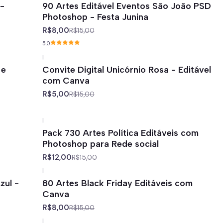
 -
90 Artes Editável Eventos São João PSD
Photoshop - Festa Junina
R$8,00
R$15,00
5.0
|
-67%
off
 e
Convite Digital Unicórnio Rosa - Editável
com Canva
R$5,00
R$15,00
|
-20%
off
Pack 730 Artes Política Editáveis com
Photoshop para Rede social
R$12,00
R$15,00
|
-47%
off
zul -
80 Artes Black Friday Editáveis com
Canva
R$8,00
R$15,00
|