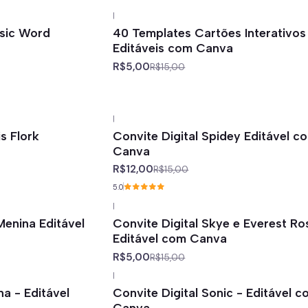
|
-67%
off
ssic Word
40 Templates Cartões Interativos
Editáveis com Canva
R$5,00
R$15,00
|
-20%
off
s Flork
Convite Digital Spidey Editável c
Canva
R$12,00
R$15,00
5.0
|
-67%
off
Menina Editável
Convite Digital Skye e Everest Ro
Editável com Canva
R$5,00
R$15,00
|
-67%
off
a - Editável
Convite Digital Sonic - Editável 
Canva