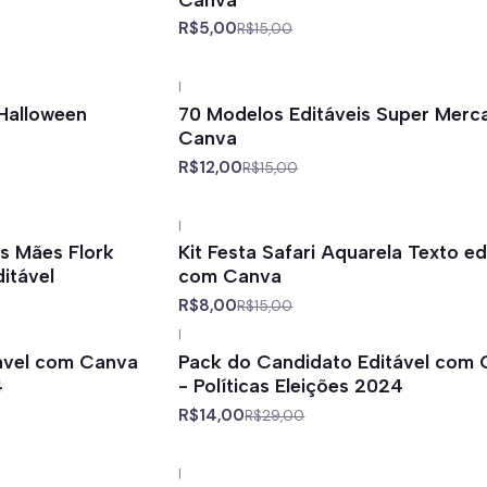
R$5,00
R$15,00
|
-20%
off
Halloween
70 Modelos Editáveis Super Merc
Canva
R$12,00
R$15,00
|
-47%
off
s Mães Flork
Kit Festa Safari Aquarela Texto ed
itável
com Canva
R$8,00
R$15,00
|
-52%
off
ável com Canva
Pack do Candidato Editável com
4
- Políticas Eleições 2024
R$14,00
R$29,00
|
-67%
off