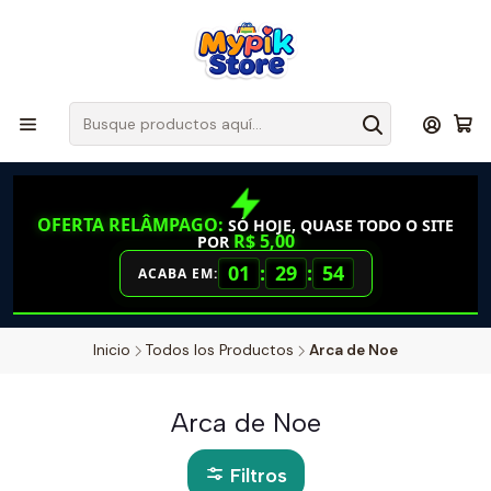
OFERTA RELÂMPAGO:
SÓ HOJE, QUASE TODO O SITE
R$ 5,00
POR
01
:
29
:
53
ACABA EM:
Inicio
Todos los Productos
Arca de Noe
Arca de Noe
Filtros