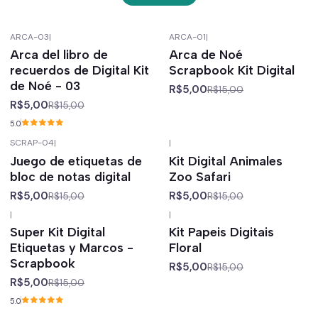
ARCA-03
|
ARCA-01
|
-67%
off
-67%
off
Arca del libro de
Arca de Noé
recuerdos de Digital Kit
Scrapbook Kit Digital
de Noé - 03
R$5,00
R$15,00
R$5,00
R$15,00
5.0
SCRAP-04
|
|
-67%
off
-67%
off
Juego de etiquetas de
Kit Digital Animales
bloc de notas digital
Zoo Safari
R$5,00
R$5,00
R$15,00
R$15,00
|
|
-67%
off
-67%
off
Super Kit Digital
Kit Papeis Digitais
Etiquetas y Marcos -
Floral
Scrapbook
R$5,00
R$15,00
R$5,00
R$15,00
5.0