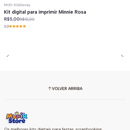
MOD-50
|
Disney
-67%
off
Kit digital para imprimir Minnie Rosa
R$5,00
R$15,00
5.0
VOLVER ARRIBA
Os melhores kits digitais para festas, scrapbooking,