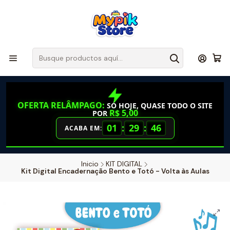
OFERTA RELÂMPAGO:
SÓ HOJE, QUASE TODO O SITE
R$ 5,00
POR
01
:
29
:
45
ACABA EM:
Inicio
KIT DIGITAL
Kit Digital Encadernação Bento e Totó - Volta às Aulas