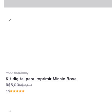
MOD-50
|
Disney
-67%
off
Kit digital para imprimir Minnie Rosa
R$5,00
R$15,00
5.0