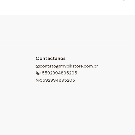
Contáctanos
contato@mypikstore.com.br
+5592994895205
5592994895205