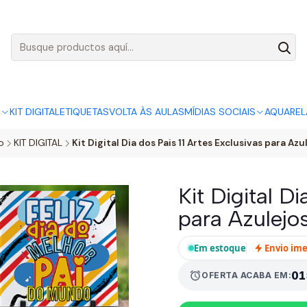
AGO:
R$ 5,00
SÓ HOJE, QUASE TODO O SITE POR
ACABA
S
KIT DIGITAL
ETIQUETAS
VOLTA ÀS AULAS
MÍDIAS SOCIAIS
AQUAREL
o
KIT DIGITAL
Kit Digital Dia dos Pais 11 Artes Exclusivas para Azu
Kit Digital Di
para Azulejo
Em estoque
Envio im
01
alarm
OFERTA ACABA EM: