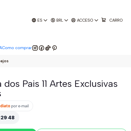
01
:
29
:
47
 EM:
ES
BRL
ACCESO
CARRO
A
Como comprar
lejos
a dos Pais 11 Artes Exclusivas
s
ediato
por e-mail
:
29
:
47