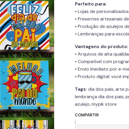
Perfeito para:
• Lojas de personalizado
• Presentes artesanais de
• Produção de azulejos d
• Lembranças para escol
Vantagens do produto:
• Arquivos de alta qualid
• Compatível com progra
• Envio imediato por e-m
• Produto digital: você i
Tags:
dia dos pais, arte pa
lembrança dia dos pais, pr
azulejo, mypik store
COMPARTIR
|