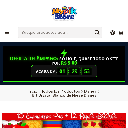
OFERTA RELÂMPAGO:
SÓ HOJE, QUASE TODO O SITE
R$ 5,00
POR
01
:
29
:
52
ACABA EM:
Inicio
Todos los Productos
Disney
Kit Digital Blanco de Nieve Disney