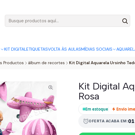
AGO:
R$ 5,00
SÓ HOJE, QUASE TODO O SITE POR
ACABA
S
KIT DIGITAL
ETIQUETAS
VOLTA ÀS AULAS
MÍDIAS SOCIAIS
AQUAREL
os Productos
álbum de recortes
Kit Digital Aquarela Ursinho Te
Kit Digital A
Rosa
Em estoque
Envio im
01
alarm
OFERTA ACABA EM: