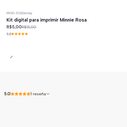
MOD-50
|
Disney
-67%
off
Kit digital para imprimir Minnie Rosa
R$5,00
R$15,00
5.0
5.0
1 reseña