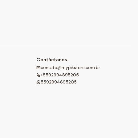
Contáctanos
contato@mypikstore.com.br
+5592994895205
5592994895205