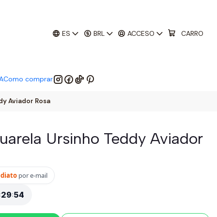
01
:
29
:
52
 EM:
ES
BRL
ACCESO
CARRO
A
Como comprar
ddy Aviador Rosa
quarela Ursinho Teddy Aviador
ediato
por e-mail
:
29
:
52