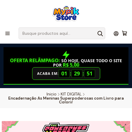
OFERTA RELÂMPAGO:
SÓ HOJE, QUASE TODO O SITE
R$ 5,00
POR
01
:
29
:
50
ACABA EM:
Inicio
KIT DIGITAL
Encadernação As Meninas Superpoderosas com Livro para
Colorir