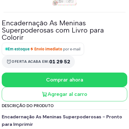
Encadernação As Meninas
Superpoderosas com Livro para
Colorir
Em estoque
Envio imediato
por e-mail
01
:
29
:
51
alarm
OFERTA ACABA EM:
Comprar ahora
Agregar al carro
DESCRIÇÃO DO PRODUTO
Encadernação As Meninas Superpoderosas - Pronto
para Imprimir