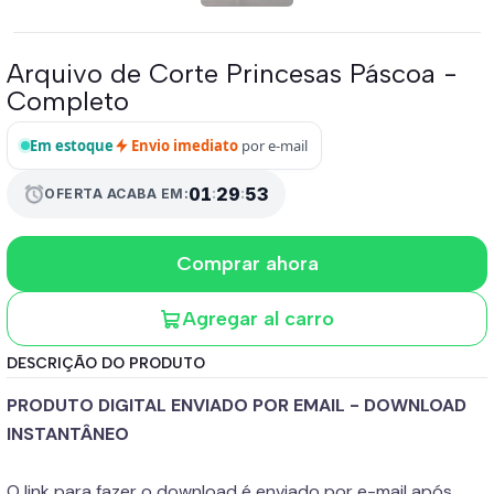
Arquivo de Corte Princesas Páscoa -
Completo
Em estoque
Envio imediato
por e-mail
alarm
01
:
29
:
53
OFERTA ACABA EM:
Comprar ahora
Agregar al carro
DESCRIÇÃO DO PRODUTO
PRODUTO DIGITAL ENVIADO POR EMAIL - DOWNLOAD
INSTANTÂNEO
O link para fazer o download é enviado por e-mail após