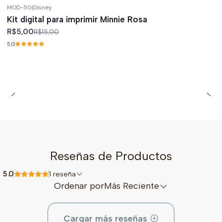
MOD-50
|
Disney
-67%
off
Kit digital para imprimir Minnie Rosa
R$5,00
R$15,00
5.0
Reseñas de Productos
5.0
1 reseña
Ordenar por
Más Reciente
Cargar más reseñas