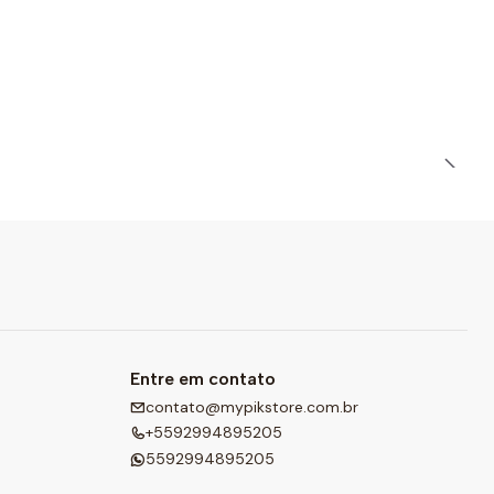
Entre em contato
contato@mypikstore.com.br
+5592994895205
5592994895205