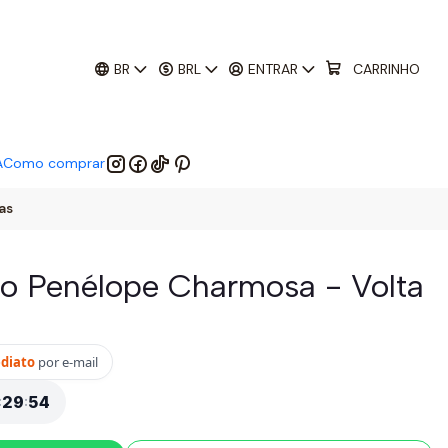
01
:
29
:
52
 EM:
BR
BRL
ENTRAR
CARRINHO
A
Como comprar
as
o Penélope Charmosa - Volta
ediato
por e-mail
:
29
:
53