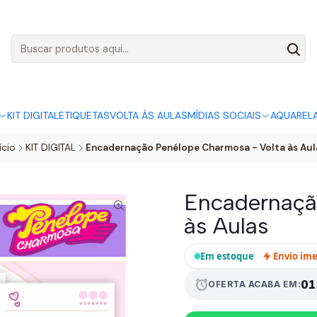
AGO:
R$ 5,00
SÓ HOJE, QUASE TODO O SITE POR
ACABA
KIT DIGITAL
ETIQUETAS
VOLTA ÀS AULAS
MÍDIAS SOCIAIS
AQUAREL
ício
KIT DIGITAL
Encadernação Penélope Charmosa - Volta às Aul
Encadernaçã
às Aulas
Em estoque
Envio im
01
alarm
OFERTA ACABA EM: