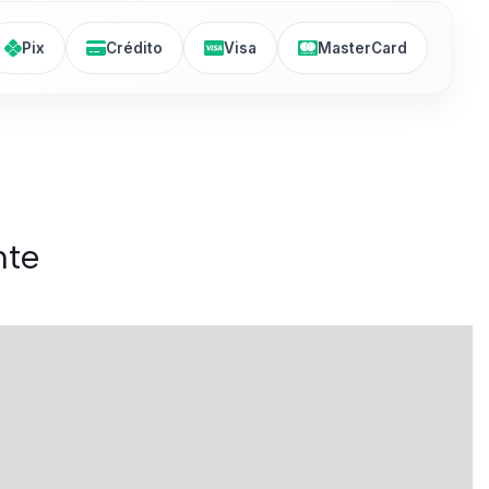
Pix
Crédito
Visa
MasterCard
nte