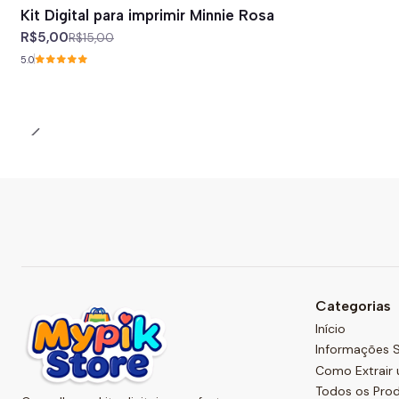
-67%
off
Kit Digital para imprimir Minnie Rosa
R$5,00
R$15,00
5.0
Categorias
Início
Informações S
Como Extrair 
Todos os Pro