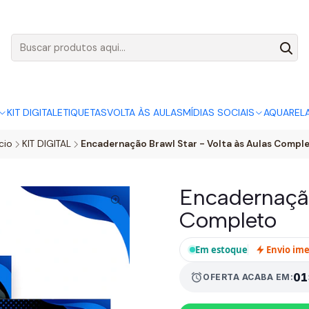
AGO:
R$ 5,00
SÓ HOJE, QUASE TODO O SITE POR
ACABA
KIT DIGITAL
ETIQUETAS
VOLTA ÀS AULAS
MÍDIAS SOCIAIS
AQUAREL
ício
KIT DIGITAL
Encadernação Brawl Star - Volta às Aulas Compl
Encadernação
Completo
Em estoque
Envio im
alarm
01
OFERTA ACABA EM: