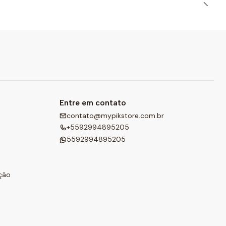
Entre em contato
contato@mypikstore.com.br
+5592994895205
5592994895205
ção