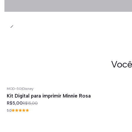
Você
MOD-50
|
Disney
-67%
off
Kit Digital para imprimir Minnie Rosa
R$5,00
R$15,00
5.0