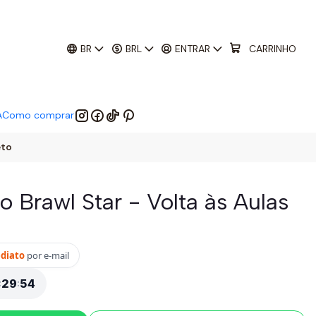
01
:
29
:
52
 EM:
BR
BRL
ENTRAR
CARRINHO
A
Como comprar
eto
 Brawl Star - Volta às Aulas
ediato
por e-mail
:
29
:
52