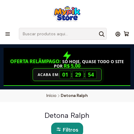
OFERTA RELÂMPAGO:
SÓ HOJE, QUASE TODO O SITE
R$ 5,00
POR
01
:
29
:
54
ACABA EM:
Início
Detona Ralph
Detona Ralph
Filtros