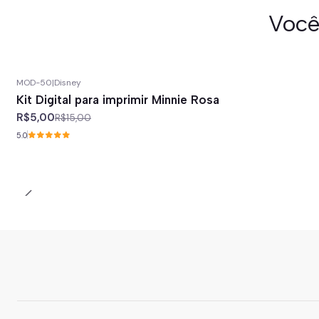
Você
MOD-50
|
Disney
-67%
off
Kit Digital para imprimir Minnie Rosa
R$5,00
R$15,00
5.0