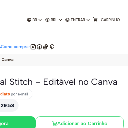
01
:
29
:
52
 EM:
BR
BRL
ENTRAR
CARRINHO
A
Como comprar
o Canva
al Stitch - Editável no Canva
ediato
por e-mail
:
29
:
52
gora
Adicionar ao Carrinho