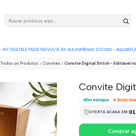
AGO:
R$ 5,00
SÓ HOJE, QUASE TODO O SITE POR
ACABA
KIT DIGITAL
ETIQUETAS
VOLTA ÀS AULAS
MÍDIAS SOCIAIS
AQUAREL
Todos os Produtos
Convites
Convite Digital Stitch - Editável n
Convite Digit
Em estoque
Envio im
01
alarm
OFERTA ACABA EM:
Comprar a