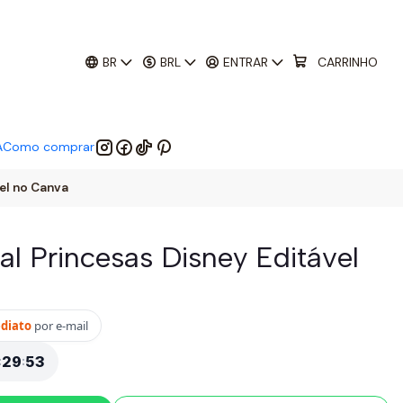
01
:
29
:
52
 EM:
BR
BRL
ENTRAR
CARRINHO
A
Como comprar
vel no Canva
al Princesas Disney Editável
ediato
por e-mail
:
29
:
51