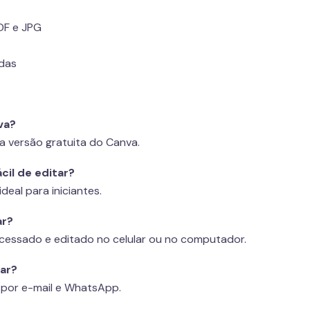
DF e JPG
das
va?
a versão gratuita do Canva.
cil de editar?
ideal para iniciantes.
ar?
cessado e editado no celular ou no computador.
sar?
 por e-mail e WhatsApp.