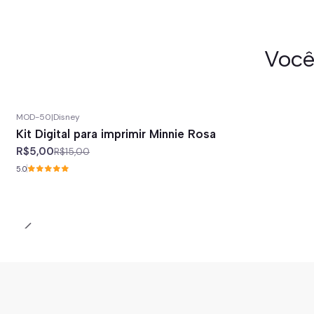
Você
MOD-50
|
Disney
-67%
off
Kit Digital para imprimir Minnie Rosa
R$5,00
R$15,00
5.0