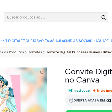
AGO:
R$ 5,00
SÓ HOJE, QUASE TODO O SITE POR
ACABA
KIT DIGITAL
ETIQUETAS
VOLTA ÀS AULAS
MÍDIAS SOCIAIS
AQUAREL
os os Produtos
Convites
Convite Digital Princesas Disney Editá
Convite Digit
no Canva
Em estoque
Envio im
alarm
01
OFERTA ACABA EM: