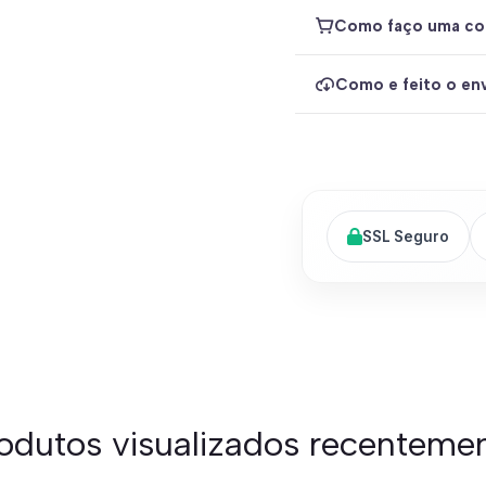
Como faço uma co
Como e feito o env
SSL Seguro
odutos visualizados recenteme