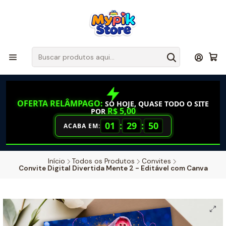
OFERTA RELÂMPAGO:
SÓ HOJE, QUASE TODO O SITE
R$ 5,00
POR
01
:
29
:
49
ACABA EM:
Início
Todos os Produtos
Convites
Convite Digital Divertida Mente 2 - Editável com Canva