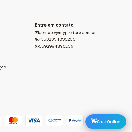
Entre em contato
contato@mypikstore.com.br
+5592994895205
5592994895205
ção
👋
Chat Online