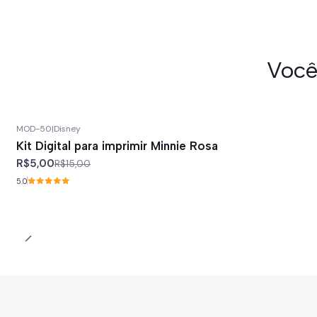
Você
MOD-50
|
Disney
-67%
off
Kit Digital para imprimir Minnie Rosa
R$5,00
R$15,00
5.0