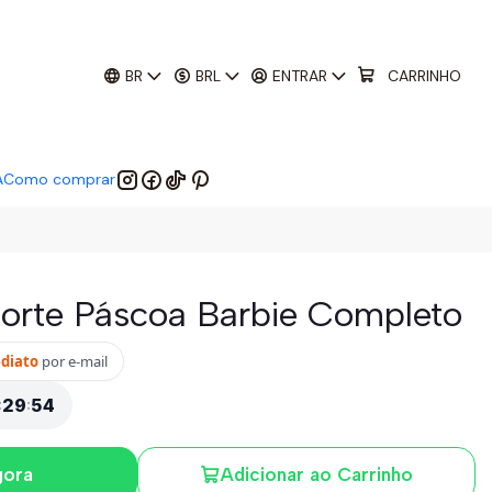
01
:
29
:
52
 EM:
BR
BRL
ENTRAR
CARRINHO
A
Como comprar
orte Páscoa Barbie Completo
ediato
por e-mail
:
29
:
52
gora
Adicionar ao Carrinho