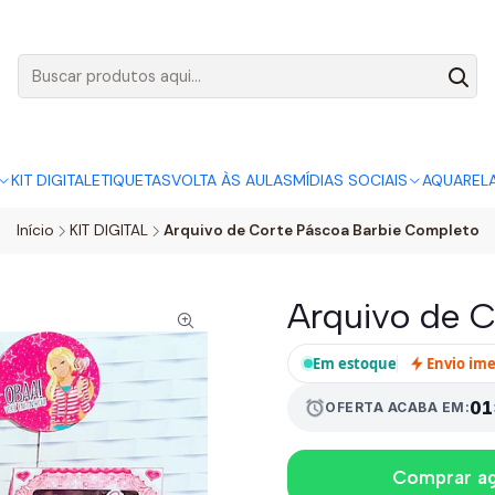
AGO:
R$ 5,00
SÓ HOJE, QUASE TODO O SITE POR
ACABA
KIT DIGITAL
ETIQUETAS
VOLTA ÀS AULAS
MÍDIAS SOCIAIS
AQUAREL
Início
KIT DIGITAL
Arquivo de Corte Páscoa Barbie Completo
Arquivo de C
Em estoque
Envio im
01
alarm
OFERTA ACABA EM:
Comprar a