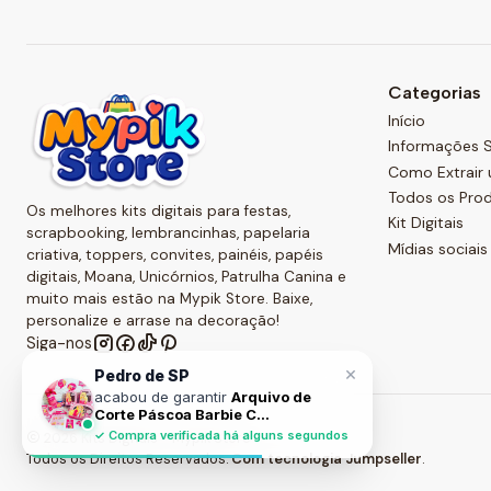
Categorias
Início
Informações S
Como Extrair 
Todos os Pro
Os melhores kits digitais para festas,
Kit Digitais
scrapbooking, lembrancinhas, papelaria
Mídias sociais
criativa, toppers, convites, painéis, papéis
digitais, Moana, Unicórnios, Patrulha Canina e
muito mais estão na Mypik Store. Baixe,
personalize e arrase na decoração!
Siga-nos
×
Pedro de SP
acabou de garantir
Arquivo de
Corte Páscoa Barbie C...
✓ Compra verificada há alguns segundos
2026 Kits Digitais - Mypik Store .
Todos os Direitos Reservados.
Com tecnologia Jumpseller
.